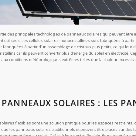
partie des principales technologies de panneaux solaires qui peuvent être 
ont utilisées. Les cellules solaires monocristallines sont fabriquées à parti
ont fabriquées à partir d’un assemblage de cristaux plus petits, ce qui leu
stallins car ils peuvent convertir plus d’énergie du soleil en électricité. 
tants aux conditions météorologiques extrêmes telles que la chaleur excessive
E PANNEAUX SOLAIRES : LES P
aires flexibles sont une solution pratique pour les espaces restreints, car
rs que les panneaux solaires traditionnels et peuvent être placés sur des t
 directement face au soleil. Grâce à leur design flexible, ils peuvent êtr