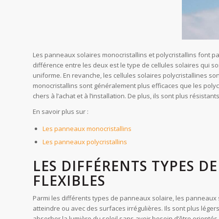
Les panneaux solaires monocristallins et polycristallins font 
différence entre les deux est le type de cellules solaires qui s
uniforme. En revanche, les cellules solaires polycristallines s
monocristallins sont généralement plus efficaces que les polycri
chers à l’achat et à l’installation. De plus, ils sont plus résis
En savoir plus sur :
Les panneaux monocristallins
Les panneaux polycristallins
LES DIFFÉRENTS TYPES D
FLEXIBLES
Parmi les différents types de panneaux solaire, les panneaux sol
atteindre ou avec des surfaces irrégulières. Ils sont plus lége
absorber la lumière du soleil sans avoir besoin d’être orientés